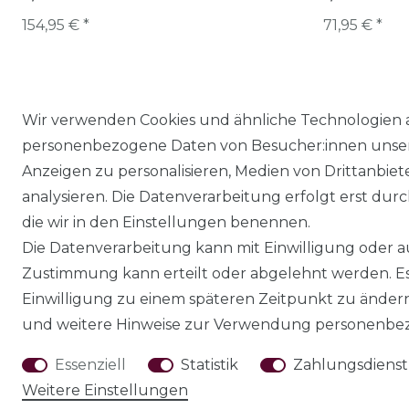
154,95 € *
71,95 € *
* inkl. ges. MwSt. zzgl.
Versandkosten
Wir verwenden Cookies und ähnliche Technologien 
personenbezogene Daten von Besucher:innen unserer
Anzeigen zu personalisieren, Medien von Drittanbie
analysieren. Die Datenverarbeitung erfolgt erst durch
die wir in den Einstellungen benennen.
Die Datenverarbeitung kann mit Einwilligung oder au
Zustimmung kann erteilt oder abgelehnt werden. Es 
Einwilligung zu einem späteren Zeitpunkt zu änder
Impressum
Daten­schutz­erklärung
AGB
und weitere Hinweise zur Verwendung personenbez
Essenziell
Statistik
Zahlungsdienstl
Weitere Einstellungen