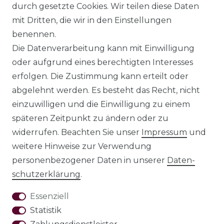
durch gesetzte Cookies. Wir teilen diese Daten
mit Dritten, die wir in den Einstellungen
benennen.
© Copyright 2026 | Alle Rechte
Die Datenverarbeitung kann mit Einwilligung
vorbehalten.
oder aufgrund eines berechtigten Interesses
erfolgen. Die Zustimmung kann erteilt oder
Impressum
abgelehnt werden. Es besteht das Recht, nicht
einzuwilligen und die Einwilligung zu einem
späteren Zeitpunkt zu ändern oder zu
widerrufen. Beachten Sie unser
Impressum
und
Daten­schutz­
weitere Hinweise zur Verwendung
erklärung
personenbezogener Daten in unserer
Daten­
schutz­erklärung
.
Essenziell
Statistik
AGB