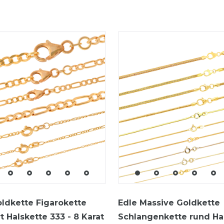
ldkette Figarokette
Edle Massive Goldkette
t Halskette 333 - 8 Karat
Schlangenkette rund Ha