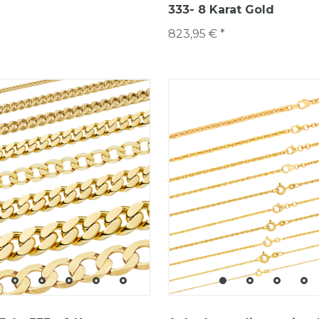
333- 8 Karat Gold
823,95 € *