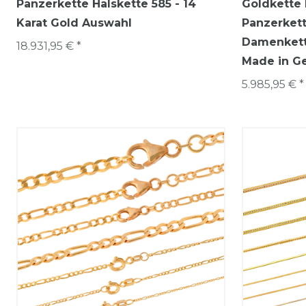
Panzerkette Halskette 585 - 14
Goldkette 
Karat Gold Auswahl
Panzerkett
Damenkett
18.931,95 € *
Made in G
5.985,95 € *