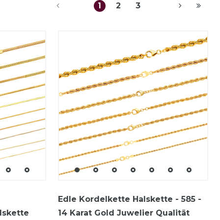
1
2
3
Edle Kordelkette Halskette - 585 -
lskette
14 Karat Gold Juwelier Qualität