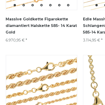
Massive Goldkette Figarokette
Edle Massi
diamantiert Halskette 585- 14 Karat
Schlangenk
Gold
585-14 Kar
6.970,95 € *
3.114,95 € *