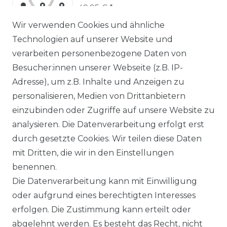
49,95 € *
Wir verwenden Cookies und ähnliche
Technologien auf unserer Website und
verarbeiten personenbezogene Daten von
1
2
3
Besucher:innen unserer Webseite (z.B. IP-
Adresse), um z.B. Inhalte und Anzeigen zu
* inkl. ges. MwSt. zzgl.
Versandkosten
personalisieren, Medien von Drittanbietern
einzubinden oder Zugriffe auf unsere Website zu
analysieren. Die Datenverarbeitung erfolgt erst
durch gesetzte Cookies. Wir teilen diese Daten
mit Dritten, die wir in den Einstellungen
benennen.
© Copyright 2026 | Alle Rechte
Die Datenverarbeitung kann mit Einwilligung
vorbehalten.
oder aufgrund eines berechtigten Interesses
erfolgen. Die Zustimmung kann erteilt oder
Impressum
abgelehnt werden. Es besteht das Recht, nicht