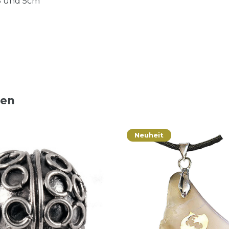
5 und 5cm
ten
Neuheit