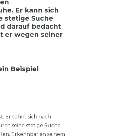
nen
he. Er kann sich
e stetige Suche
nd darauf bedacht
st er wegen seiner
in Beispiel
 Er sehnt sich nach
urch seine stetige Suche
allen. Erkennbar an seinem