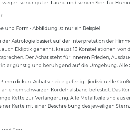
er wegen seiner guten Laune und seinem Sinn für Humor
er
e und Form - Abbildung ist nur ein Beispiel
g der Astrologie basiert auf der Interpretation der Him
uch Ekliptik genannt, kreuzt 13 Konstellationen, von 
tsprechen. Der Achat steht für inneren Frieden, Ausda
irkt er günstig und beruhigend auf die Umgebung. All
2-3 mm dicken Achatscheibe gefertigt (individuelle Größ
se an einem schwarzen Kordelhalsband befestigt. Das Kor
nge Kette zur Verlängerung. Alle Metallteile sind aus e
iner Karte mit einer Beschreibung des jeweiligen Stern