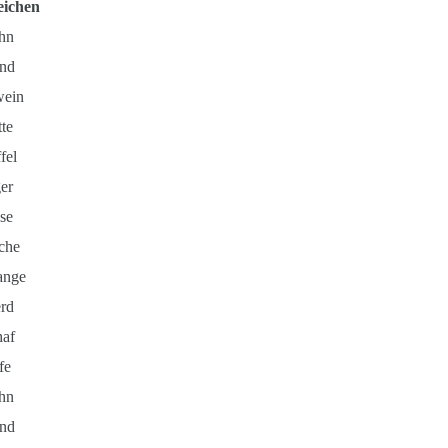
eichen
hn
nd
wein
te
fel
er
se
che
ange
rd
haf
fe
hn
nd