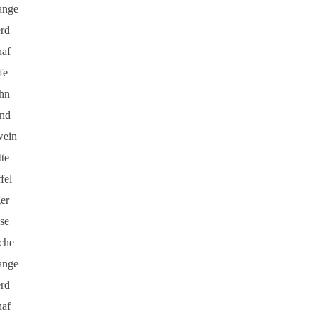
ange
rd
haf
fe
hn
nd
wein
te
fel
er
se
che
ange
rd
haf