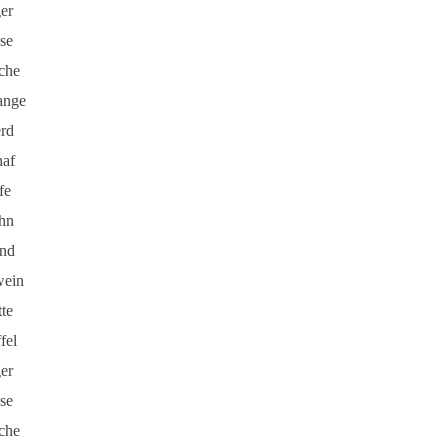
er
se
che
ange
rd
haf
fe
hn
nd
wein
te
fel
er
se
che