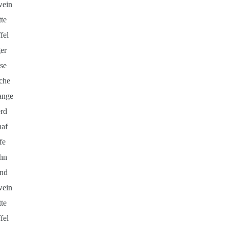
wein
te
fel
er
se
che
ange
rd
haf
fe
hn
nd
wein
te
fel