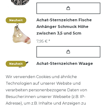
Achat-Sternzeichen Fische
Neuheit
Anhänger Schmuck Höhe
zwischen 3,5 und 5cm
7,95 € *
Achat-Sternzeichen Waage
Neuheit
Anhänger Schmuck Höhe
zwischen 3,5 und 5cm
Wir verwenden Cookies und ähnliche
Technologien auf unserer Website und
7,95 € *
verarbeiten personenbezogene Daten von
Besucher:innen unserer Webseite (z.B. IP-
Adresse), um z.B. Inhalte und Anzeigen zu